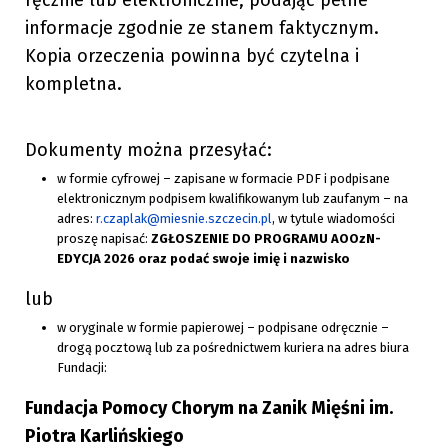
ręcznie lub elektronicznie, podając pełne
informacje zgodnie ze stanem faktycznym.
Kopia orzeczenia powinna być czytelna i
kompletna.
Dokumenty można przesyłać:
w formie cyfrowej – zapisane w formacie PDF i podpisane
elektronicznym podpisem kwalifikowanym lub zaufanym – na
adres:
r.czaplak@miesnie.szczecin.pl
, w tytule wiadomości
proszę napisać:
ZGŁOSZENIE DO PROGRAMU AOOzN-
EDYCJA 2026 oraz podać swoje imię i nazwisko
lub
w oryginale w formie papierowej – podpisane odręcznie –
drogą pocztową lub za pośrednictwem kuriera na adres biura
Fundacji:
Fundacja Pomocy Chorym na Zanik Mięśni im.
Piotra Karlińskiego