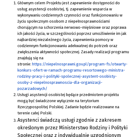
Głównym celem Projektu jest zapewnienie dostępności do
usług asystencji osobistej, tj. zapewnienie wsparcia w
wykonywaniu codziennych czynności oraz funkcjonowaniu w
życiu społecznym osobom z niepełnosprawnościami
chorującym na schorzenia nerwowo-mięśniowe oraz poprawa
ich jakości życia, w szczególności poprzez umożliwienie im jak
najbardziej niezależnego życia, zapewnienia pomocy w
codziennym funkcjonowaniu adekwatnej do potrzeb oraz
zwiększenia aktywności społecznej. Zasady realizacji programu
znajdują się na
stronie:
https://niepelnosprawni.gov.pl/program-fs/otwarty-
konkurs-ofert-w-ramach-programu-resortowego-ministra-
rodziny-pracy-i-polityki-spolecznej-asystent-osobisty-
osoby-z-niepelnosprawnoscia-dla-organizacji-
pozarzadowych/
Usługi asystencji osobistej będące przedmiotem projektu
mogą być świadczone wyłącznie na terytorium
Rzeczypospolitej Polskiej. Zadanie będzie realizowane na
terenie całej Polski.
Asystenci świadczą usługi zgodnie z zakresem
określonym przez Ministerstwo Rodziny i Polityki
Społecznej oraz z indywidualnie uzgodnionym